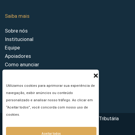
Saiba mais
Sobre nós
Institucional
Equipe
Apoiadores
Como anunciar
Fale conosco
Termos de uso
Utilizamos cookies para aprimorar sua experiência de
Política de privacidade
navegação, exibir anúncios ou conteúdo
Princípios Editoriais
personalizado e analisar nosso tráfego. Ao clicar em
“Aceitar todos”, você concorda com nosso uso de
cookies.
Copyright © 2026 - Portal da Reforma Tributária
Aceitar todos