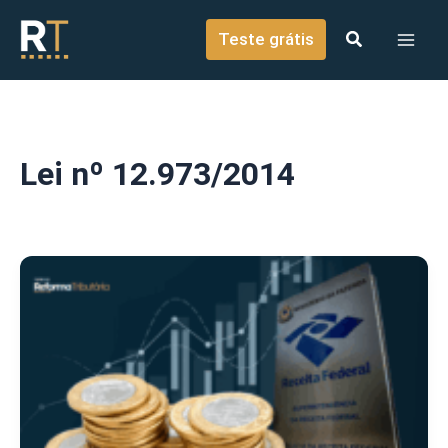
o
Ir para o conteúdo
conteúdo
Teste grátis
Lei nº 12.973/2014