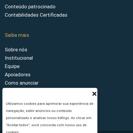
Conteúdo patrocinado
Contabilidades Certificadas
Saiba mais
Sobre nós
Institucional
Equipe
Apoiadores
Como anunciar
Fale conosco
Termos de uso
Utilizamos cookies para aprimorar sua experiência de
Política de privacidade
navegação, exibir anúncios ou conteúdo
Princípios Editoriais
personalizado e analisar nosso tráfego. Ao clicar em
“Aceitar todos”, você concorda com nosso uso de
cookies.