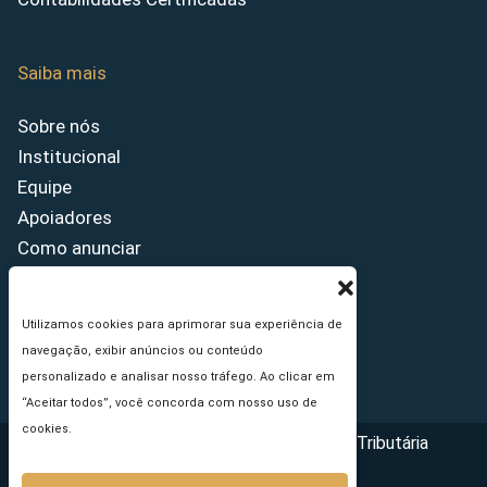
Saiba mais
Sobre nós
Institucional
Equipe
Apoiadores
Como anunciar
Fale conosco
Termos de uso
Utilizamos cookies para aprimorar sua experiência de
Política de privacidade
navegação, exibir anúncios ou conteúdo
Princípios Editoriais
personalizado e analisar nosso tráfego. Ao clicar em
“Aceitar todos”, você concorda com nosso uso de
cookies.
Copyright © 2026 - Portal da Reforma Tributária