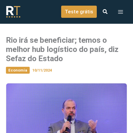
o
Ir para o conteúdo
conteúdo
Teste grátis
Rio irá se beneficiar; temos o
melhor hub logístico do país, diz
Sefaz do Estado
Economia
10/11/2024