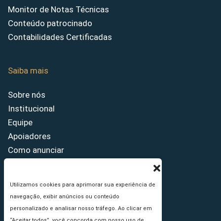
Monitor de Notas Técnicas
Conteúdo patrocinado
Contabilidades Certificadas
Saiba mais
Sobre nós
Institucional
Equipe
Apoiadores
Como anunciar
Fale conosco
Termos de uso
Utilizamos cookies para aprimorar sua experiência de
Política de privacidade
navegação, exibir anúncios ou conteúdo
Princípios Editoriais
personalizado e analisar nosso tráfego. Ao clicar em
“Aceitar todos”, você concorda com nosso uso de