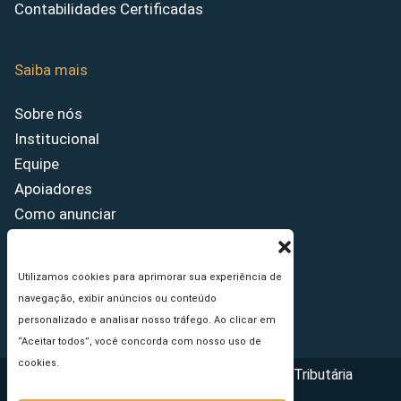
Contabilidades Certificadas
Saiba mais
Sobre nós
Institucional
Equipe
Apoiadores
Como anunciar
Fale conosco
Termos de uso
Utilizamos cookies para aprimorar sua experiência de
Política de privacidade
navegação, exibir anúncios ou conteúdo
Princípios Editoriais
personalizado e analisar nosso tráfego. Ao clicar em
“Aceitar todos”, você concorda com nosso uso de
cookies.
Copyright © 2026 - Portal da Reforma Tributária