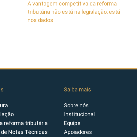
A vantagem competitiva da reforma
tributária não está na legislação, está
nos dados
es
Saiba mais
ura
Sobre nós
slação
Institucional
a reforma tributária
Equipe
 de Notas Técnicas
Apoiadores