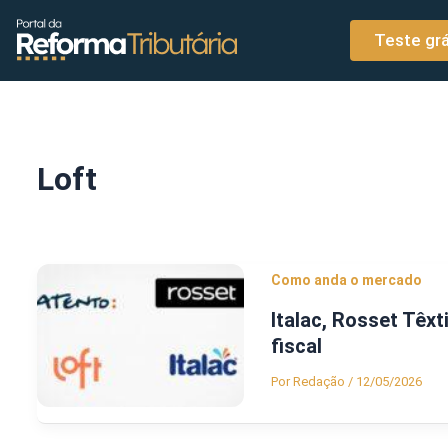
o
Ir para o conteúdo
conteúdo
Teste grá
Loft
Como anda o mercado
Italac, Rosset Têxt
fiscal
Por
Redação
/
12/05/2026