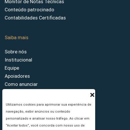
Monitor de Notas Técnicas
Conteúdo patrocinado
Contabilidades Certificadas
Saiba mais
Sobre nós
Institucional
Equipe
Apoiadores
Como anunciar
Fale conosco
Termos de uso
Utilizamos cookies para aprimorar sua experiência de
Política de privacidade
navegação, exibir anúncios ou conteúdo
Princípios Editoriais
personalizado e analisar nosso tráfego. Ao clicar em
“Aceitar todos”, você concorda com nosso uso de