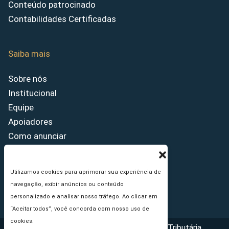
Conteúdo patrocinado
Contabilidades Certificadas
Saiba mais
Sobre nós
Institucional
Equipe
Apoiadores
Como anunciar
Fale conosco
Termos de uso
Utilizamos cookies para aprimorar sua experiência de
Política de privacidade
navegação, exibir anúncios ou conteúdo
Princípios Editoriais
personalizado e analisar nosso tráfego. Ao clicar em
“Aceitar todos”, você concorda com nosso uso de
cookies.
Copyright © 2026 - Portal da Reforma Tributária