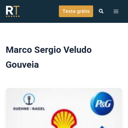
o
Ir para o conteúdo
conteúdo
Teste grátis
Marco Sergio Veludo
Gouveia