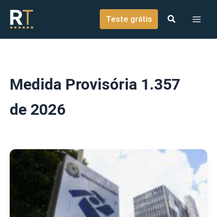
o
Ir para o conteúdo
conteúdo
Teste grátis
Medida Provisória 1.357
de 2026