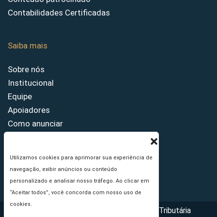
Contabilidades Certificadas
Saiba mais
Sobre nós
Institucional
Equipe
Apoiadores
Como anunciar
Fale conosco
Termos de uso
Utilizamos cookies para aprimorar sua experiência de
Política de privacidade
navegação, exibir anúncios ou conteúdo
Princípios Editoriais
personalizado e analisar nosso tráfego. Ao clicar em
“Aceitar todos”, você concorda com nosso uso de
cookies.
Copyright © 2026 - Portal da Reforma Tributária