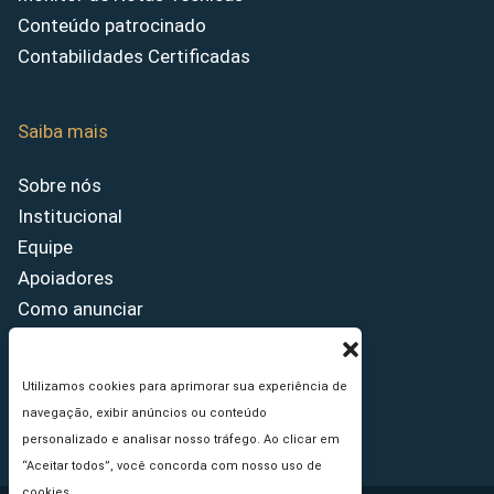
Conteúdo patrocinado
Contabilidades Certificadas
Saiba mais
Sobre nós
Institucional
Equipe
Apoiadores
Como anunciar
Fale conosco
Termos de uso
Utilizamos cookies para aprimorar sua experiência de
Política de privacidade
navegação, exibir anúncios ou conteúdo
Princípios Editoriais
personalizado e analisar nosso tráfego. Ao clicar em
“Aceitar todos”, você concorda com nosso uso de
cookies.