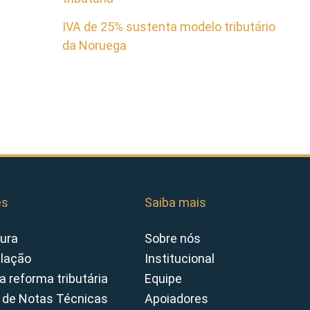
IVA de 25% sustenta modelo tributário
da Noruega
es
Saiba mais
ura
Sobre nós
slação
Institucional
a reforma tributária
Equipe
 de Notas Técnicas
Apoiadores