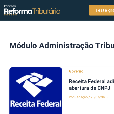
o
Ir para o conteúdo
conteúdo
Teste grá
Módulo Administração Tribu
Governo
Receita Federal ad
abertura de CNPJ
Por
Redação
/
25/07/2025