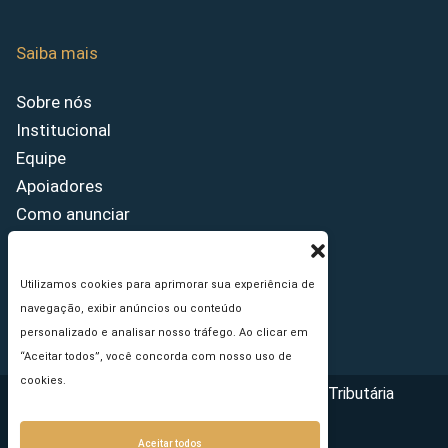
Saiba mais
Sobre nós
Institucional
Equipe
Apoiadores
Como anunciar
Fale conosco
Termos de uso
Utilizamos cookies para aprimorar sua experiência de
Política de privacidade
navegação, exibir anúncios ou conteúdo
Princípios Editoriais
personalizado e analisar nosso tráfego. Ao clicar em
“Aceitar todos”, você concorda com nosso uso de
cookies.
Copyright © 2026 - Portal da Reforma Tributária
Aceitar todos