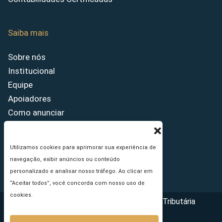
Saiba mais
Sobre nós
Institucional
Equipe
Apoiadores
Como anunciar
Fale conosco
Termos de uso
Utilizamos cookies para aprimorar sua experiência de
Política de privacidade
navegação, exibir anúncios ou conteúdo
Princípios Editoriais
personalizado e analisar nosso tráfego. Ao clicar em
“Aceitar todos”, você concorda com nosso uso de
cookies.
Copyright © 2026 - Portal da Reforma Tributária