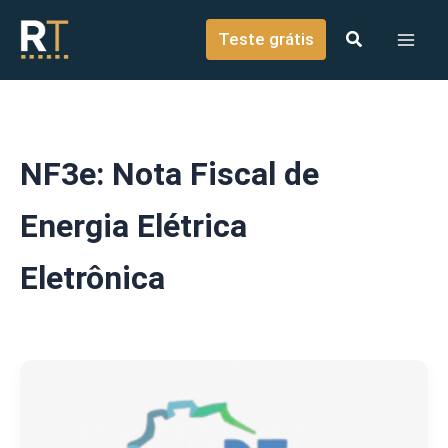
o
Ir para o conteúdo
conteúdo
Teste grátis
NF3e: Nota Fiscal de
Energia Elétrica
Eletrônica