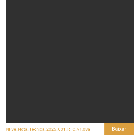
Baixar
NF3e_Nota_Tecnica_2025_001_RTC_v1.08a