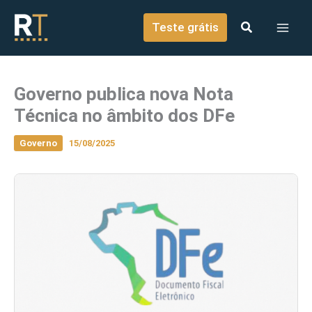
o
Ir para o conteúdo
conteúdo
Teste grátis
Governo publica nova Nota
Técnica no âmbito dos DFe
Governo
15/08/2025