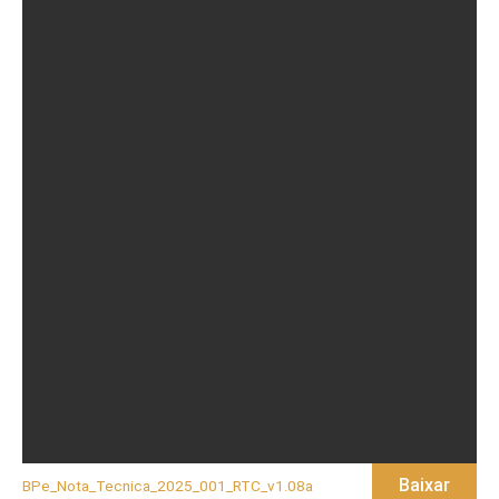
Baixar
BPe_Nota_Tecnica_2025_001_RTC_v1.08a