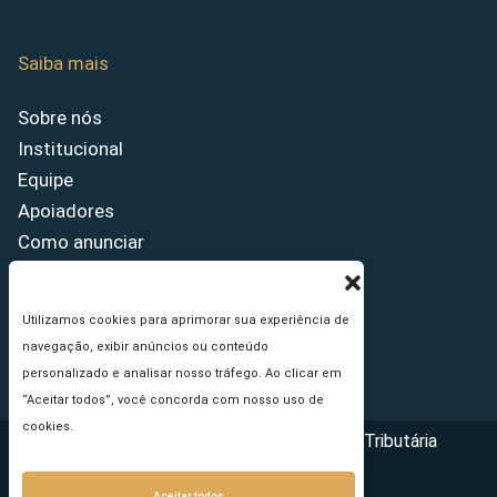
Saiba mais
Sobre nós
Institucional
Equipe
Apoiadores
Como anunciar
Fale conosco
Termos de uso
Utilizamos cookies para aprimorar sua experiência de
Política de privacidade
navegação, exibir anúncios ou conteúdo
Princípios Editoriais
personalizado e analisar nosso tráfego. Ao clicar em
“Aceitar todos”, você concorda com nosso uso de
cookies.
Copyright © 2026 - Portal da Reforma Tributária
Aceitar todos