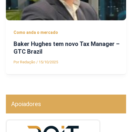
Como anda o mercado
Baker Hughes tem novo Tax Manager –
GTC Brazil
Por
Redação
/
15/10/2025
Apoiadores