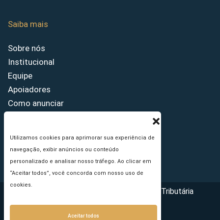
Saiba mais
Sobre nós
Institucional
Equipe
Apoiadores
Como anunciar
Fale conosco
Termos de uso
Utilizamos cookies para aprimorar sua experiência de
Política de privacidade
navegação, exibir anúncios ou conteúdo
Princípios Editoriais
personalizado e analisar nosso tráfego. Ao clicar em
“Aceitar todos”, você concorda com nosso uso de
cookies.
Copyright © 2026 - Portal da Reforma Tributária
Aceitar todos