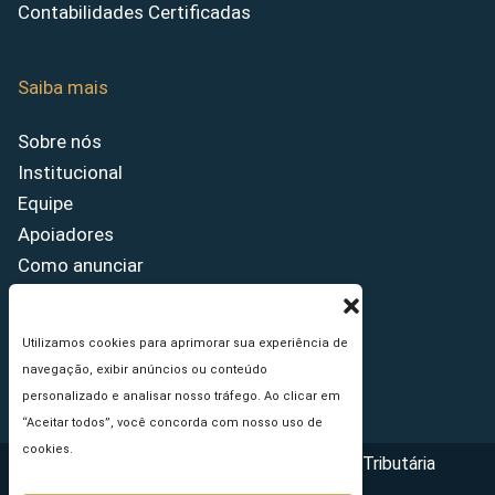
Contabilidades Certificadas
Saiba mais
Sobre nós
Institucional
Equipe
Apoiadores
Como anunciar
Fale conosco
Termos de uso
Utilizamos cookies para aprimorar sua experiência de
Política de privacidade
navegação, exibir anúncios ou conteúdo
Princípios Editoriais
personalizado e analisar nosso tráfego. Ao clicar em
“Aceitar todos”, você concorda com nosso uso de
cookies.
Copyright © 2026 - Portal da Reforma Tributária