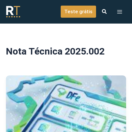
o
Ir para o conteúdo
conteúdo
Teste grátis
Nota Técnica 2025.002