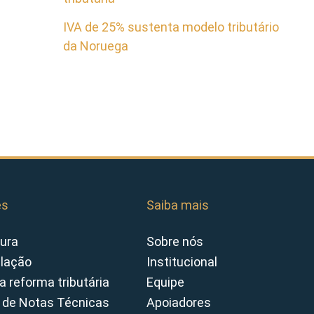
IVA de 25% sustenta modelo tributário
da Noruega
es
Saiba mais
ura
Sobre nós
slação
Institucional
a reforma tributária
Equipe
 de Notas Técnicas
Apoiadores