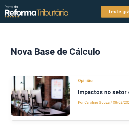
o
Ir para o conteúdo
conteúdo
Teste grá
Nova Base de Cálculo
Opinião
Impactos no setor 
Por
Caroline Souza
/
08/02/20