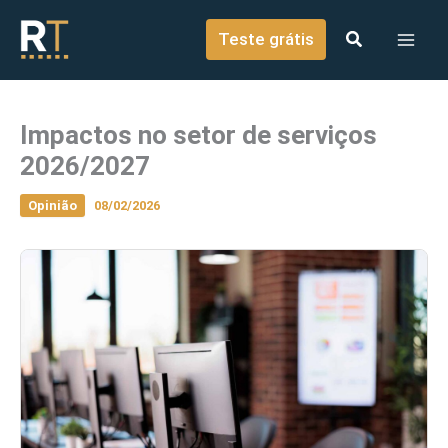
o
Ir para o conteúdo
conteúdo
Teste grátis
Impactos no setor de serviços
2026/2027
Opinião
08/02/2026