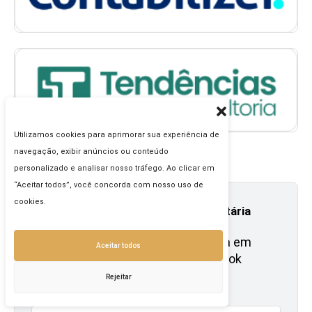
Utilizamos cookies para aprimorar sua experiência de
navegação, exibir anúncios ou conteúdo
personalizado e analisar nosso tráfego. Ao clicar em
“Aceitar todos”, você concorda com nosso uso de
cookies.
Newsletter: domine a reforma tributária
🚀 Aprenda tudo o que você precisa em
Aceitar todos
apenas 3 minutos e ganhe um e-book
gratuito
Rejeitar