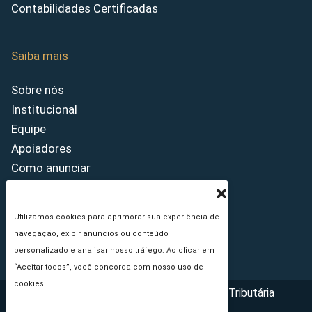
Contabilidades Certificadas
Saiba mais
Sobre nós
Institucional
Equipe
Apoiadores
Como anunciar
Fale conosco
Termos de uso
Utilizamos cookies para aprimorar sua experiência de
Política de privacidade
navegação, exibir anúncios ou conteúdo
Princípios Editoriais
personalizado e analisar nosso tráfego. Ao clicar em
“Aceitar todos”, você concorda com nosso uso de
cookies.
Copyright © 2026 - Portal da Reforma Tributária