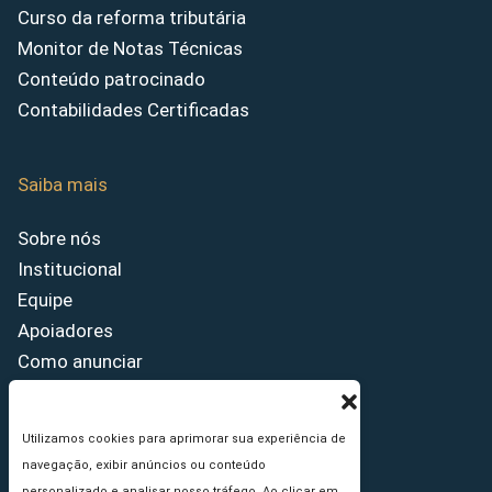
Curso da reforma tributária
Monitor de Notas Técnicas
Conteúdo patrocinado
Contabilidades Certificadas
Saiba mais
Sobre nós
Institucional
Equipe
Apoiadores
Como anunciar
Fale conosco
Termos de uso
Utilizamos cookies para aprimorar sua experiência de
Política de privacidade
navegação, exibir anúncios ou conteúdo
Princípios Editoriais
personalizado e analisar nosso tráfego. Ao clicar em