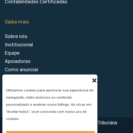
Contabilidades Certificadas
Saiba mais
Sobre nós
Institucional
Equipe
Apoiadores
Como anunciar
Fale conosco
Termos de uso
Utilizamos cookies para aprimorar sua experiência de
Política de privacidade
navegação, exibir anúncios ou conteúdo
Princípios Editoriais
personalizado e analisar nosso tráfego. Ao clicar em
“Aceitar todos”, você concorda com nosso uso de
cookies.
Copyright © 2026 - Portal da Reforma Tributária