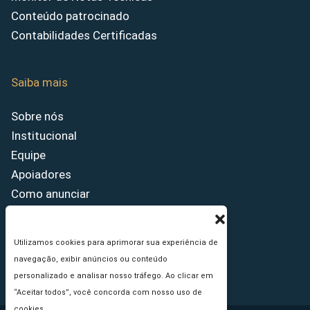
Conteúdo patrocinado
Contabilidades Certificadas
Saiba mais
Sobre nós
Institucional
Equipe
Apoiadores
Como anunciar
Fale conosco
Termos de uso
Utilizamos cookies para aprimorar sua experiência de
Política de privacidade
navegação, exibir anúncios ou conteúdo
Princípios Editoriais
personalizado e analisar nosso tráfego. Ao clicar em
“Aceitar todos”, você concorda com nosso uso de
cookies.