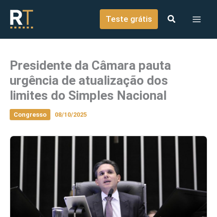
o
Ir para o conteúdo
conteúdo
Teste grátis
Presidente da Câmara pauta
urgência de atualização dos
limites do Simples Nacional
Congresso
08/10/2025