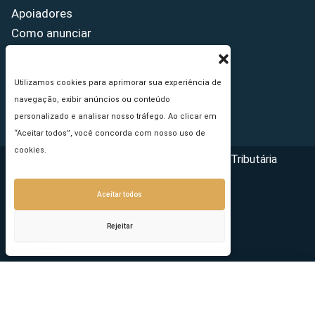
Apoiadores
Como anunciar
Fale conosco
Termos de uso
Utilizamos cookies para aprimorar sua experiência de
Política de privacidade
navegação, exibir anúncios ou conteúdo
Princípios Editoriais
personalizado e analisar nosso tráfego. Ao clicar em
“Aceitar todos”, você concorda com nosso uso de
cookies.
Copyright © 2026 - Portal da Reforma Tributária
Aceitar todos
Rejeitar
Seu e-mail