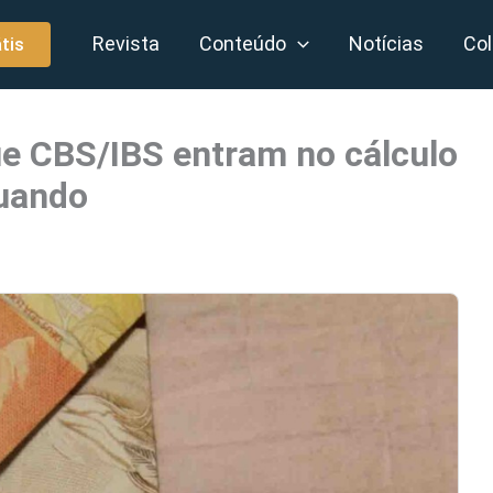
Revista
Conteúdo
Notícias
Col
tis
e CBS/IBS entram no cálculo
quando