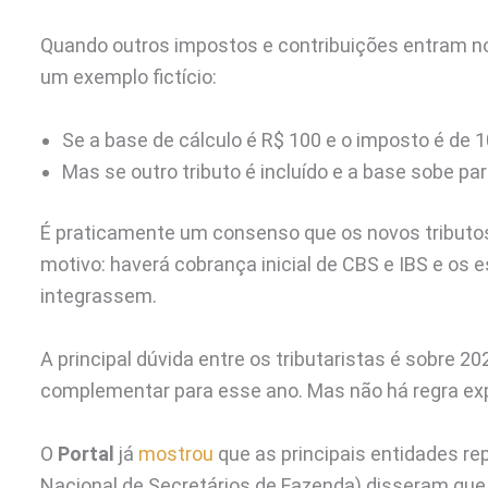
Quando outros impostos e contribuições entram no
um exemplo fictício:
Se a base de cálculo é R$ 100 e o imposto é de 
Mas se outro tributo é incluído e a base sobe par
É praticamente um consenso que os novos tributos 
motivo: haverá cobrança inicial de CBS e IBS e o
integrassem.
A principal dúvida entre os tributaristas é sobre 2
complementar para esse ano. Mas não há regra expl
O
Portal
já
mostrou
que as principais entidades r
Nacional de Secretários de Fazenda) disseram que 