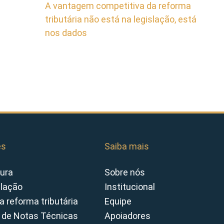
A vantagem competitiva da reforma
tributária não está na legislação, está
nos dados
es
Saiba mais
ura
Sobre nós
slação
Institucional
a reforma tributária
Equipe
 de Notas Técnicas
Apoiadores