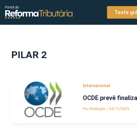
o
Ir para o conteúdo
conteúdo
Teste grá
PILAR 2
Internacional
OCDE prevê finaliz
Por
Redação
/
04/11/2025