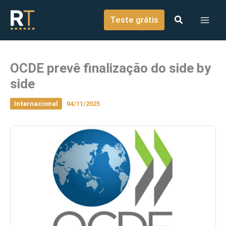
o
Ir para o conteúdo
conteúdo
Teste grátis
OCDE prevê finalização do side by
side
Internacional
04/11/2025