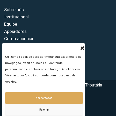
Sobre nós
Institucional
Equipe
Apoiadores
Como anunciar
Fale conosco
Termos de uso
Utilizamos cookies para aprimorar sua experiência de
Política de privacidade
navegação, exibir anúncios ou conteúdo
Princípios Editoriais
personalizado e analisar nosso tráfego. Ao clicar em
“Aceitar todos”, você concorda com nosso uso de
cookies.
Copyright © 2026 - Portal da Reforma Tributária
Aceitar todos
Rejeitar