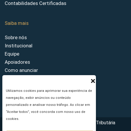
Contabilidades Certificadas
Saiba mais
Sobre nós
Institucional
Equipe
Apoiadores
Como anunciar
Fale conosco
Termos de uso
Utilizamos cookies para aprimorar sua experiência de
Política de privacidade
navegação, exibir anúncios ou conteúdo
Princípios Editoriais
personalizado e analisar nosso tráfego. Ao clicar em
“Aceitar todos”, você concorda com nosso uso de
cookies.
Copyright © 2026 - Portal da Reforma Tributária