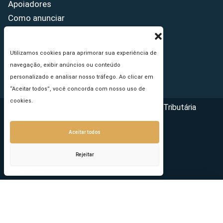
Apoiadores
Como anunciar
Fale conosco
Termos de uso
Utilizamos cookies para aprimorar sua experiência de
Política de privacidade
navegação, exibir anúncios ou conteúdo
Princípios Editoriais
personalizado e analisar nosso tráfego. Ao clicar em
“Aceitar todos”, você concorda com nosso uso de
cookies.
Copyright © 2026 - Portal da Reforma Tributária
Aceitar todos
Rejeitar
Seu e-mail