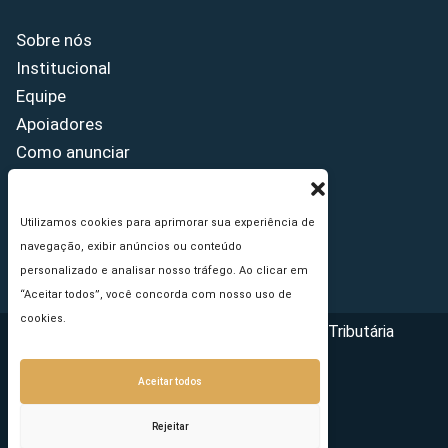
Sobre nós
Institucional
Equipe
Apoiadores
Como anunciar
Fale conosco
Termos de uso
Utilizamos cookies para aprimorar sua experiência de
Política de privacidade
navegação, exibir anúncios ou conteúdo
Princípios Editoriais
personalizado e analisar nosso tráfego. Ao clicar em
“Aceitar todos”, você concorda com nosso uso de
cookies.
Copyright © 2026 - Portal da Reforma Tributária
Aceitar todos
Rejeitar