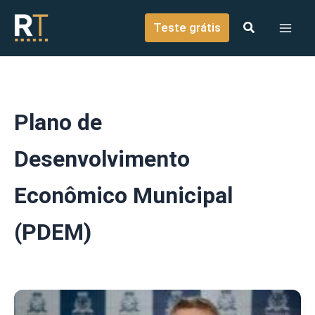
o
Ir para o conteúdo
conteúdo
Teste grátis
Plano de
Desenvolvimento
Econômico Municipal
(PDEM)