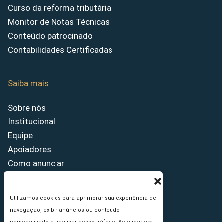
Curso da reforma tributária
Monitor de Notas Técnicas
Conteúdo patrocinado
Contabilidades Certificadas
Saiba mais
Sobre nós
Institucional
Equipe
Apoiadores
Como anunciar
Fale conosco
Termos de uso
Utilizamos cookies para aprimorar sua experiência de
Política de privacidade
navegação, exibir anúncios ou conteúdo
Princípios Editoriais
personalizado e analisar nosso tráfego. Ao clicar em