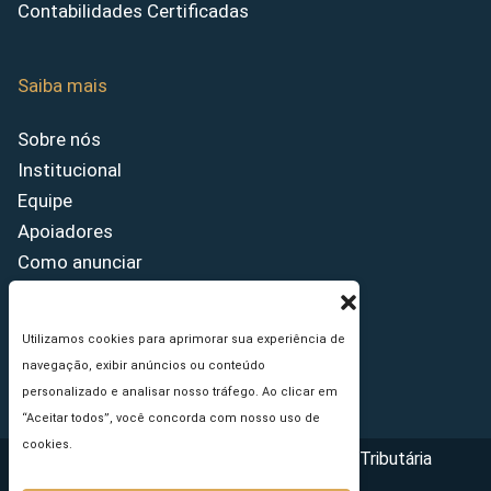
Contabilidades Certificadas
Saiba mais
Sobre nós
Institucional
Equipe
Apoiadores
Como anunciar
Fale conosco
Termos de uso
Utilizamos cookies para aprimorar sua experiência de
Política de privacidade
navegação, exibir anúncios ou conteúdo
Princípios Editoriais
personalizado e analisar nosso tráfego. Ao clicar em
“Aceitar todos”, você concorda com nosso uso de
cookies.
Copyright © 2026 - Portal da Reforma Tributária