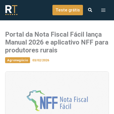
o
Ir para o conteúdo
conteúdo
Teste grátis
Portal da Nota Fiscal Fácil lança
Manual 2026 e aplicativo NFF para
produtores rurais
Agronegócio
03/02/2026