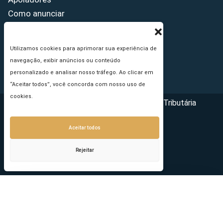
Como anunciar
Fale conosco
Termos de uso
Utilizamos cookies para aprimorar sua experiência de
Política de privacidade
navegação, exibir anúncios ou conteúdo
Princípios Editoriais
personalizado e analisar nosso tráfego. Ao clicar em
“Aceitar todos”, você concorda com nosso uso de
cookies.
Copyright © 2026 - Portal da Reforma Tributária
Aceitar todos
Rejeitar
Seu e-mail