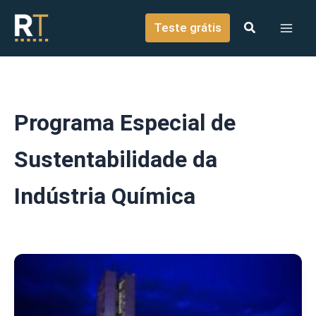
o
Ir para o conteúdo
conteúdo
Teste grátis
Programa Especial de
Sustentabilidade da
Indústria Química