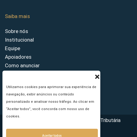
Saiba mais
Sobre nós
Institucional
Equipe
Apoiadores
Como anunciar
Fale conosco
Termos de uso
Utilizamos cookies para aprimorar sua experiência de
Política de privacidade
navegação, exibir anúncios ou conteúdo
Princípios Editoriais
personalizado e analisar nosso tráfego. Ao clicar em
“Aceitar todos”, você concorda com nosso uso de
cookies.
Copyright © 2026 - Portal da Reforma Tributária
Aceitar todos