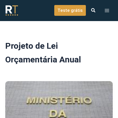
o
Ir para o conteúdo
conteúdo
Teste grátis
Projeto de Lei
Orçamentária Anual