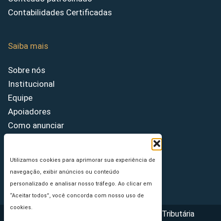
Contabilidades Certificadas
Saiba mais
Sobre nós
Institucional
Equipe
Apoiadores
Como anunciar
Fale conosco
Termos de uso
Utilizamos cookies para aprimorar sua experiência de
Política de privacidade
navegação, exibir anúncios ou conteúdo
Princípios Editoriais
personalizado e analisar nosso tráfego. Ao clicar em
“Aceitar todos”, você concorda com nosso uso de
cookies.
Copyright © 2026 - Portal da Reforma Tributária