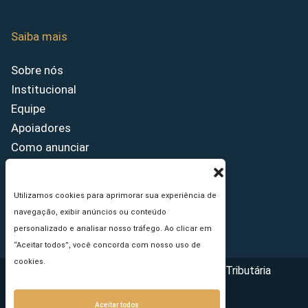
Saiba mais
Sobre nós
Institucional
Equipe
Apoiadores
Como anunciar
Fale conosco
Termos de uso
Utilizamos cookies para aprimorar sua experiência de
Política de privacidade
navegação, exibir anúncios ou conteúdo
Princípios Editoriais
personalizado e analisar nosso tráfego. Ao clicar em
“Aceitar todos”, você concorda com nosso uso de
cookies.
Copyright © 2026 - Portal da Reforma Tributária
Aceitar todos