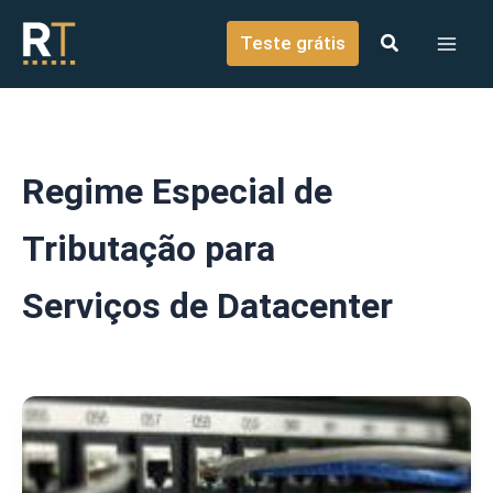
o
Ir para o conteúdo
conteúdo
Teste grátis
Regime Especial de
Tributação para
Serviços de Datacenter