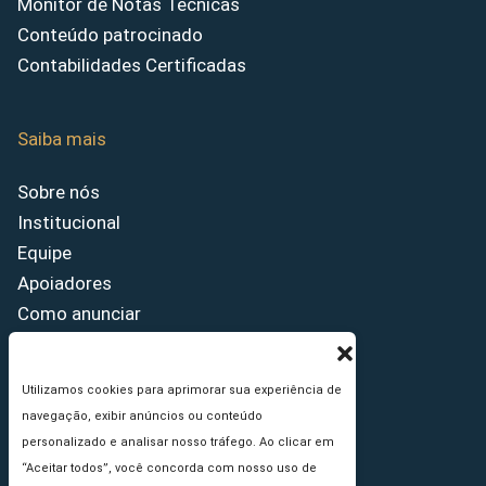
Monitor de Notas Técnicas
Conteúdo patrocinado
Contabilidades Certificadas
Saiba mais
Sobre nós
Institucional
Equipe
Apoiadores
Como anunciar
Fale conosco
Termos de uso
Utilizamos cookies para aprimorar sua experiência de
Política de privacidade
navegação, exibir anúncios ou conteúdo
Princípios Editoriais
personalizado e analisar nosso tráfego. Ao clicar em
“Aceitar todos”, você concorda com nosso uso de