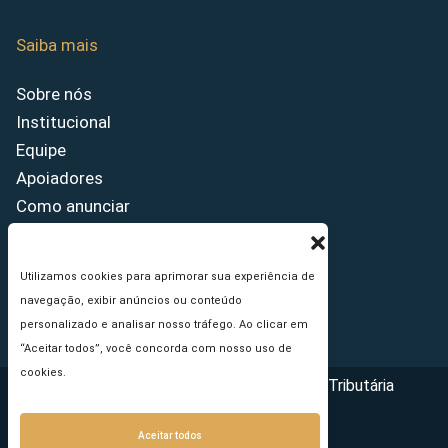
Saiba mais
Sobre nós
Institucional
Equipe
Apoiadores
Como anunciar
Fale conosco
Termos de uso
Utilizamos cookies para aprimorar sua experiência de
Política de privacidade
navegação, exibir anúncios ou conteúdo
Princípios Editoriais
personalizado e analisar nosso tráfego. Ao clicar em
“Aceitar todos”, você concorda com nosso uso de
cookies.
Copyright © 2026 - Portal da Reforma Tributária
Aceitar todos