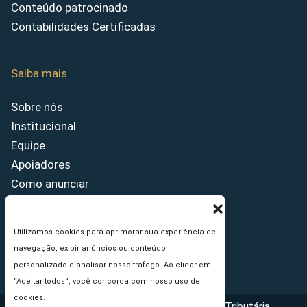
Conteúdo patrocinado
Contabilidades Certificadas
Saiba mais
Sobre nós
Institucional
Equipe
Apoiadores
Como anunciar
Fale conosco
Termos de uso
Utilizamos cookies para aprimorar sua experiência de
Política de privacidade
navegação, exibir anúncios ou conteúdo
Princípios Editoriais
personalizado e analisar nosso tráfego. Ao clicar em
“Aceitar todos”, você concorda com nosso uso de
cookies.
Copyright © 2026 - Portal da Reforma Tributária