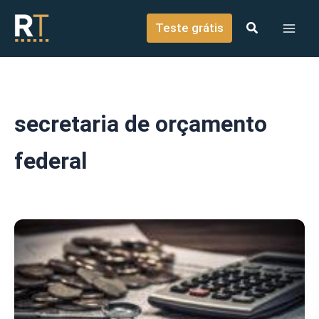
o
Ir para o conteúdo
conteúdo
Teste grátis
secretaria de orçamento
federal