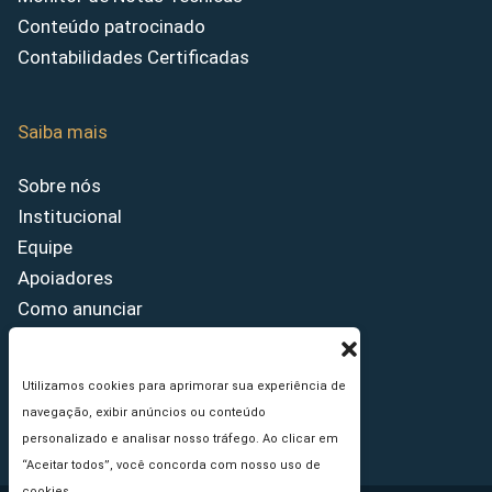
Conteúdo patrocinado
Contabilidades Certificadas
Saiba mais
Sobre nós
Institucional
Equipe
Apoiadores
Como anunciar
Fale conosco
Termos de uso
Utilizamos cookies para aprimorar sua experiência de
Política de privacidade
navegação, exibir anúncios ou conteúdo
Princípios Editoriais
personalizado e analisar nosso tráfego. Ao clicar em
“Aceitar todos”, você concorda com nosso uso de
cookies.