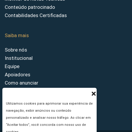
Conteúdo patrocinado
Contabilidades Certificadas
Saiba mais
Sobre nós
Institucional
Equipe
Apoiadores
Como anunciar
Fale conosco
Termos de uso
Utilizamos cookies para aprimorar sua experiência de
Política de privacidade
navegação, exibir anúncios ou conteúdo
Princípios Editoriais
personalizado e analisar nosso tráfego. Ao clicar em
“Aceitar todos”, você concorda com nosso uso de
cookies.