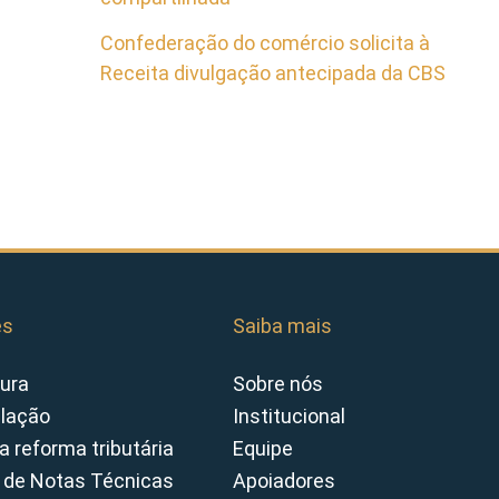
Confederação do comércio solicita à
Receita divulgação antecipada da CBS
es
Saiba mais
ura
Sobre nós
slação
Institucional
a reforma tributária
Equipe
 de Notas Técnicas
Apoiadores