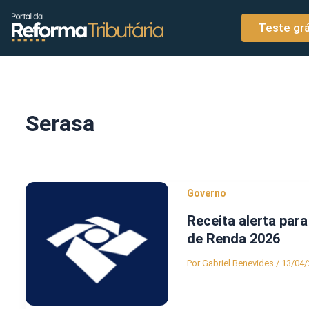
o
Ir para o conteúdo
conteúdo
Teste grá
Serasa
Governo
Receita alerta par
de Renda 2026
Por
Gabriel Benevides
/
13/04/