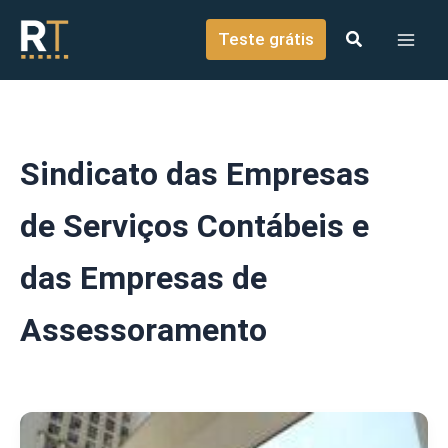
o
Ir para o conteúdo
conteúdo
Teste grátis
Sindicato das Empresas
de Serviços Contábeis e
das Empresas de
Assessoramento